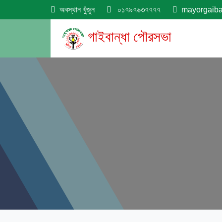
অবস্থান খুঁজুন
০১৭৯৭৬৩৭৭৭৭
mayorgaib
গাইবান্ধা পৌরসভা