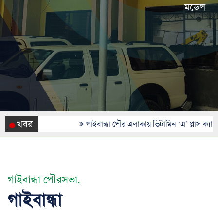
মডেল
খবর
গাইবান্ধা পৌর এলাকায় ভিটামিন ‘এ’ প্লাস ক্যাম্পেইন: লক্
গাইবান্ধা পৌরসভা,
গাইবান্ধা