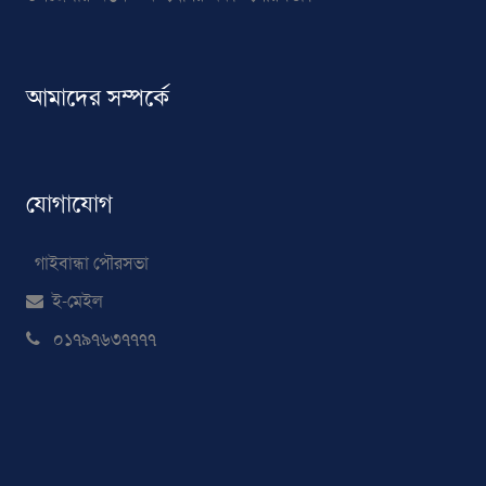
আমাদের সম্পর্কে
যোগাযোগ
গাইবান্ধা পৌরসভা
ই-মেইল
০১৭৯৭৬৩৭৭৭৭