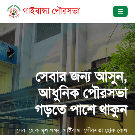
গাইবান্ধা পৌরসভা
সেবার জন্য আসুন,
আধুনিক পৌরসভা
গড়তে পাশে থাকুন
সেবা হোক মূল লক্ষ্য, গাইবান্ধা পৌরসভা হোক রোল