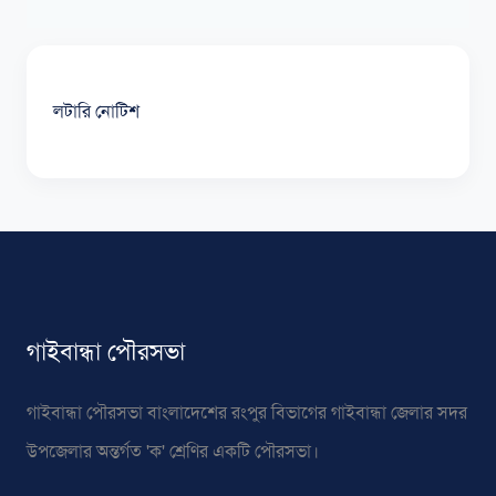
লটারি নোটিশ
গাইবান্ধা পৌরসভা
গাইবান্ধা পৌরসভা বাংলাদেশের রংপুর বিভাগের গাইবান্ধা জেলার সদর
উপজেলার অন্তর্গত 'ক' শ্রেণির একটি পৌরসভা।