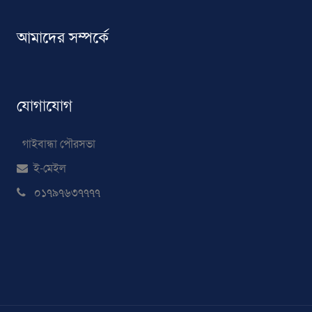
আমাদের সম্পর্কে
যোগাযোগ
গাইবান্ধা পৌরসভা
ই-মেইল
০১৭৯৭৬৩৭৭৭৭