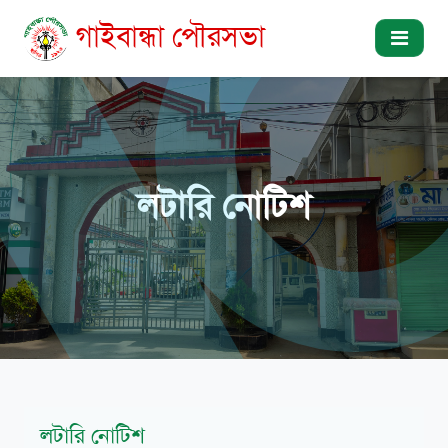
গাইবান্ধা পৌরসভা
লটারি নোটিশ
লটারি নোটিশ