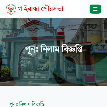
গাইবান্ধা পৌরসভা
পূনঃ নিলাম বিজ্ঞপ্তি
পূনঃ নিলাম বিজ্ঞপ্তি