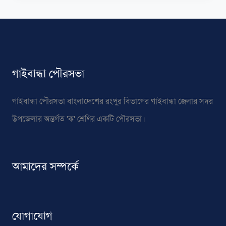
গাইবান্ধা পৌরসভা
গাইবান্ধা পৌরসভা বাংলাদেশের রংপুর বিভাগের গাইবান্ধা জেলার সদর
উপজেলার অন্তর্গত 'ক' শ্রেণির একটি পৌরসভা।
আমাদের সম্পর্কে
যোগাযোগ