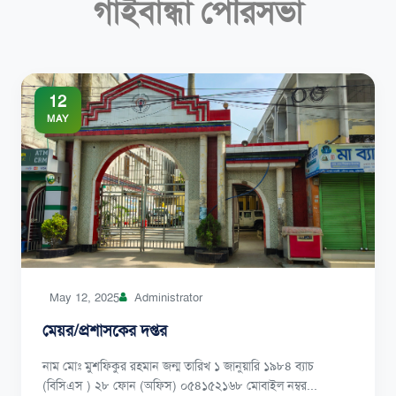
গাইবান্ধা পৌরসভা
12
MAY
May 12, 2025
Administrator
মেয়র/প্রশাসকের দপ্তর
নাম মোঃ মুশফিকুর রহমান জন্ম তারিখ ১ জানুয়ারি ১৯৮৪ ব্যাচ
(বিসিএস ) ২৮ ফোন (অফিস) ০৫৪১৫২১৬৮ মোবাইল নম্বর...