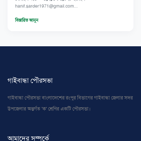
hanif.sarder1971@gmail.com...
বিস্তারিত জানুন
গাইবান্ধা পৌরসভা
গাইবান্ধা পৌরসভা বাংলাদেশের রংপুর বিভাগের গাইবান্ধা জেলার সদর
উপজেলার অন্তর্গত 'ক' শ্রেণির একটি পৌরসভা।
আমাদের সম্পর্কে