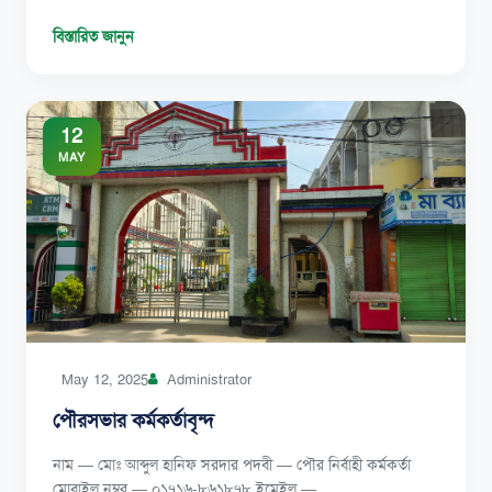
বিস্তারিত জানুন
12
MAY
May 12, 2025
Administrator
পৌরসভার কর্মকর্তাবৃন্দ
নাম — মোঃ আব্দুল হানিফ সরদার পদবী — পৌর নির্বাহী কর্মকর্তা
মোবাইল নম্বর — ০১৭১৬-৮৬১৮৭৮ ইমেইল —