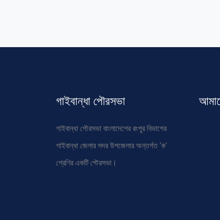
গাইবান্ধা পৌরসভা
আমাদে
গাইবান্ধা পৌরসভা বাংলাদেশের রংপুর বিভাগের
গাইবান্ধা জেলার সদর উপজেলার অন্তর্গত 'ক'
শ্রেণির একটি পৌরসভা।