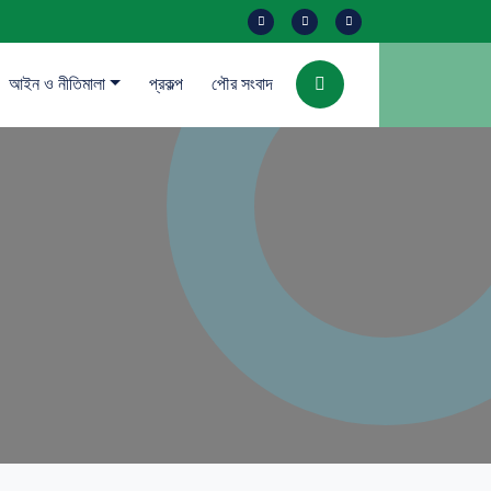
আইন ও নীতিমালা
প্রকল্প
পৌর সংবাদ