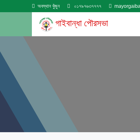
অবস্থান খুঁজুন
০১৭৯৭৬৩৭৭৭৭
mayorgaib
গাইবান্ধা পৌরসভা