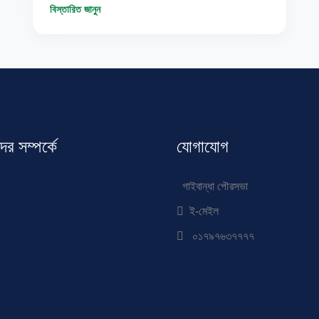
বিস্তারিত জানুন
র সম্পর্কে
যোগাযোগ
গাইবান্ধা পৌরসভা
ই-মেইল
০১৭৯৭৬৩৭৭৭৭