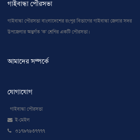
গাইবান্ধা পৌরসভা
গাইবান্ধা পৌরসভা বাংলাদেশের রংপুর বিভাগের গাইবান্ধা জেলার সদর
উপজেলার অন্তর্গত 'ক' শ্রেণির একটি পৌরসভা।
আমাদের সম্পর্কে
যোগাযোগ
গাইবান্ধা পৌরসভা
ই-মেইল
০১৭৯৭৬৩৭৭৭৭