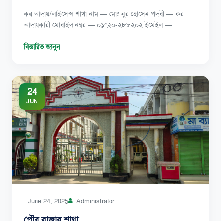
কর আদায়/লাইসেন্স শাখা নাম — মোঃ নুর হোসেন পদবী — কর
আদায়কারী মোবাইল নম্বর — ০১৭২০-২৮৮২০২ ইমেইল —...
বিস্তারিত জানুন
24
JUN
June 24, 2025
Administrator
পৌর বাজার শাখা