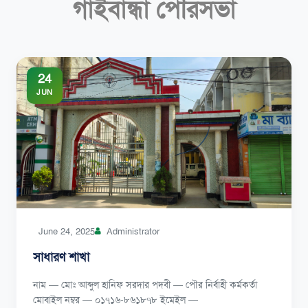
গাইবান্ধা পৌরসভা
24
JUN
June 24, 2025
Administrator
সাধারণ শাখা
নাম — মোঃ আব্দুল হানিফ সরদার পদবী — পৌর নির্বাহী কর্মকর্তা
মোবাইল নম্বর — ০১৭১৬-৮৬১৮৭৮ ইমেইল —