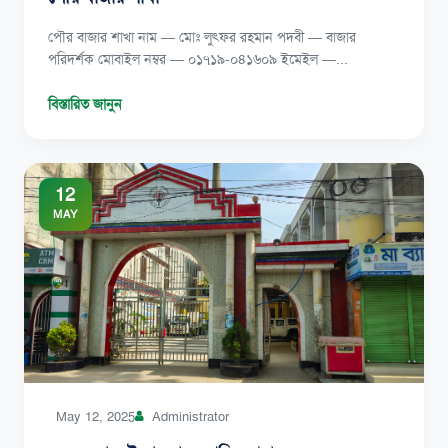
পৌর বাজার শাখা নাম — মোঃ লুৎফর রহমান পদবী — বাজার
পরিদর্শক মোবাইল নম্বর — ০১৭১৯-০৪১৬০৯ ইমেইল —...
বিস্তারিত জানুন
12
MAY
May 12, 2025
Administrator