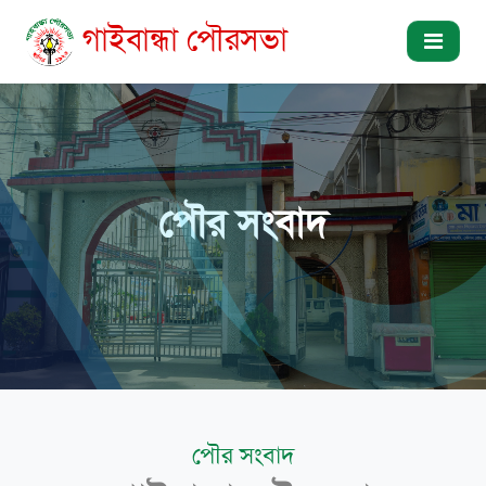
গাইবান্ধা পৌরসভা
পৌর সংবাদ
পৌর সংবাদ