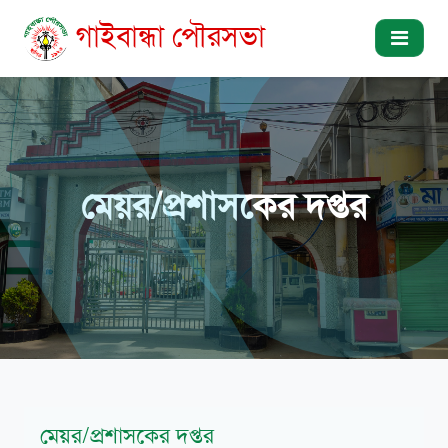
গাইবান্ধা পৌরসভা
মেয়র/প্রশাসকের দপ্তর
মেয়র/প্রশাসকের দপ্তর