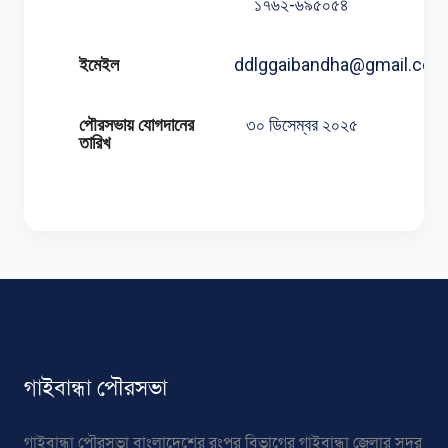
১৭৬২-৬৯৫০৫৪
ইমেইল
ddlggaibandha@gmail.com
পৌরসভায় যোগদানের
৩০ ডিসেম্বর ২০২৫
তারিখ
গাইবান্ধা পৌরসভা
গাইবান্ধা পৌরসভা বাংলাদেশের রংপুর বিভাগের গাইবান্ধা জেলার সদর