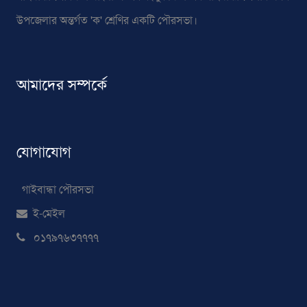
উপজেলার অন্তর্গত 'ক' শ্রেণির একটি পৌরসভা।
আমাদের সম্পর্কে
যোগাযোগ
গাইবান্ধা পৌরসভা
ই-মেইল
০১৭৯৭৬৩৭৭৭৭