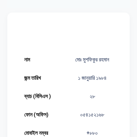
নাম
মোঃ মুশফিকুর রহমান
জন্ম তারিখ
১ জানুয়ারি ১৯৮৪
ব্যাচ (বিসিএস )
২৮
ফোন (অফিস)
০৫৪১৫২১৬৮
মোবাইল নম্বর
+৮৮০