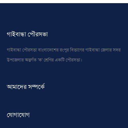
গাইবান্ধা পৌরসভা
গাইবান্ধা পৌরসভা বাংলাদেশের রংপুর বিভাগের গাইবান্ধা জেলার সদর
উপজেলার অন্তর্গত 'ক' শ্রেণির একটি পৌরসভা।
আমাদের সম্পর্কে
যোগাযোগ