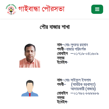
গাইবান্ধা পৌরসভা
পৌর বাজার শাখা
নাম
—
মোঃ লুৎফর রহমান
পদবী
—
বাজার পরিদর্শক
মোবাইল
—
০১৭১৯-০৪১৬০৯
নম্বর
ইমেইল
—
নাম
—
মোঃ সাইফুল ইসলাম
পদবী
—
(সাময়িক বরখাস্ত)
আদায়কারী (বাজার)
মোবাইল
—
০১৭৬২-৮৬৯৯৮৬
নম্বর
ইমেইল
—