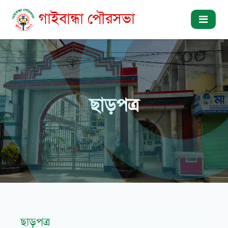
গাইবান্ধা পৌরসভা
ছাড়পত্র
ছাড়পত্র