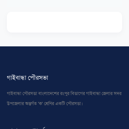
গাইবান্ধা পৌরসভা
গাইবান্ধা পৌরসভা বাংলাদেশের রংপুর বিভাগের গাইবান্ধা জেলার সদর
উপজেলার অন্তর্গত 'ক' শ্রেণির একটি পৌরসভা।