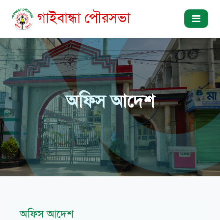
গাইবান্ধা পৌরসভা
অফিস আদেশ
অফিস আদেশ