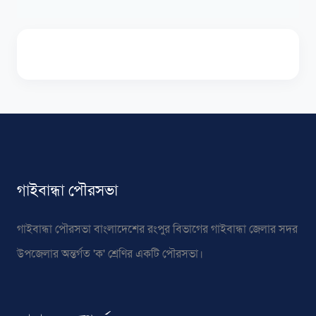
গাইবান্ধা পৌরসভা
গাইবান্ধা পৌরসভা বাংলাদেশের রংপুর বিভাগের গাইবান্ধা জেলার সদর
উপজেলার অন্তর্গত 'ক' শ্রেণির একটি পৌরসভা।