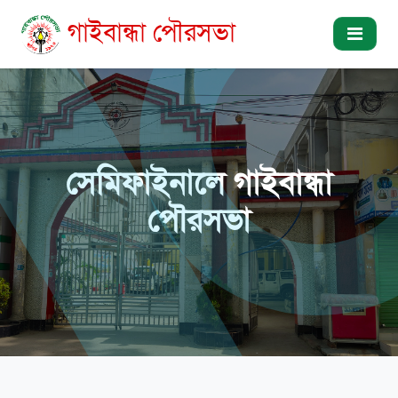
গাইবান্ধা পৌরসভা
সেমিফাইনালে গাইবান্ধা
পৌরসভা