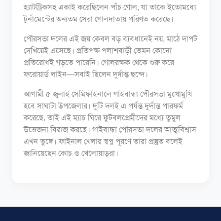
হ্যাটট্রিকসহ একাই করেছিলেন পাঁচ গোল, যা তাকে ইতোমধ্যে
টুর্নামেন্টের অন্যতম সেরা গোলদাতায় পরিণত করেছে।
পৌরসভা দলের এই জয় কেবল বড় ব্যবধানেই নয়, মাঠে দাপট
দেখিয়েই এসেছে। প্রতিপক্ষ পলাশবাড়ী তেমন কোনো
প্রতিরোধই গড়তে পারেনি। গোলরক্ষক থেকে শুরু করে
ফরোয়ার্ড লাইন—সবাই ছিলেন দুর্দান্ত ছন্দে।
আগামী ৫ জুলাই সেমিফাইনালে গাইবান্ধা পৌরসভা মুখোমুখি
হবে সাঘাটা উপজেলার। দুটি দলই এ পর্যন্ত দুর্দান্ত পারফর্ম
করেছে, তাই এই ম্যাচ ঘিরে ফুটবলপ্রেমীদের মধ্যে তুমুল
উত্তেজনা বিরাজ করছে। গাইবান্ধা পৌরসভা দলের আত্মবিশ্বাস
এখন তুঙ্গে। ফাইনাল খেলার স্বপ্ন পূরণে তারা প্রস্তুত বলেই
জানিয়েছেন কোচ ও খেলোয়াড়রা।