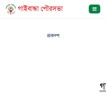
গাইবান্ধা পৌরসভা
প্রকল্প