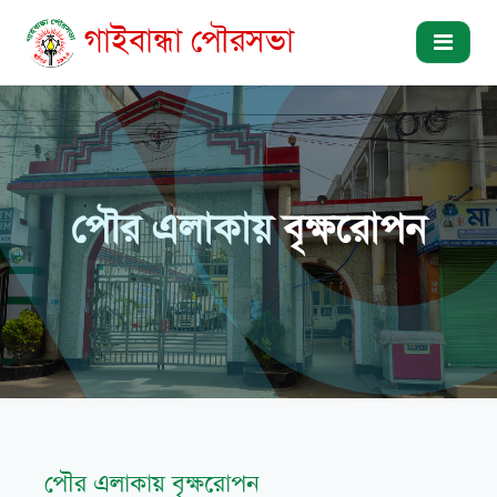
গাইবান্ধা পৌরসভা
পৌর এলাকায় বৃক্ষরোপন
পৌর এলাকায় বৃক্ষরোপন