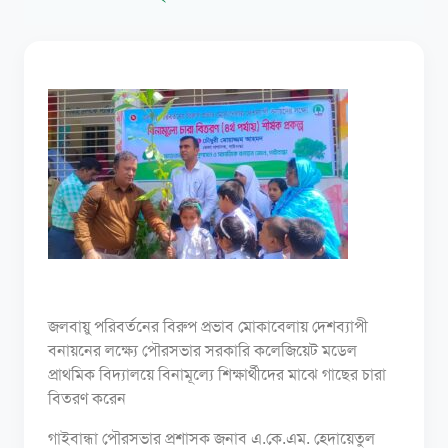
জলবায়ু পরিবর্তনের বিরুপ প্রভাব মোকাবেলায় দেশব্যাপী
বনায়নের লক্ষ্যে পৌরসভার সরকারি কলেজিয়েট মডেল
প্রাথমিক বিদ্যালয়ে বিনামূল্যে শিক্ষার্থীদের মাঝে গাছের চারা
বিতরণ করেন
গাইবান্ধা পৌরসভার প্রশাসক জনাব এ.কে.এম. হেদায়েতুল